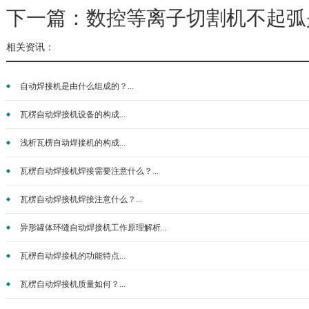
下一篇：
数控等离子切割机不起弧
相关资讯：
自动焊接机是由什么组成的？...
瓦楞自动焊接机设备的构成...
浅析瓦楞自动焊接机的构成...
瓦楞自动焊接机焊接需要注意什么？...
瓦楞自动焊接机焊接注意什么？...
异形罐体环缝自动焊接机工作原理解析...
瓦楞自动焊接机的功能特点...
瓦楞自动焊接机质量如何？...