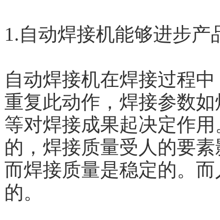
1.自动焊接机能够进步产
自动焊接机在焊接过程中
重复此动作，焊接参数如
等对焊接成果起决
的，焊接质量受人的要素
而焊接质量是稳定的。而
的。