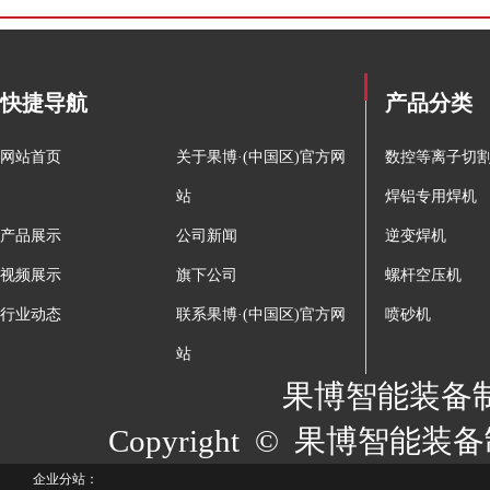
快捷导航
产品分类
网站首页
关于果博·(中国区)官方网
数控等离子切
站
焊铝专用焊机
产品展示
公司新闻
逆变焊机
视频展示
旗下公司
螺杆空压机
行业动态
联系果博·(中国区)官方网
喷砂机
站
果博智能装备
Copyright © 果博
企业分站：