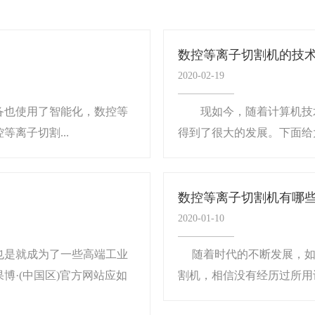
数控等离子切割机的技术要
2020-02-19
也使用了智能化，数控等
现如今，随着计算机技术
等离子切割...
得到了很大的发展。下面给
数控等离子切割机有哪
2020-01-10
了一些高端工业
随着时代的不断发展，
国区)官方网站应如
割机，相信没有经历过所用设