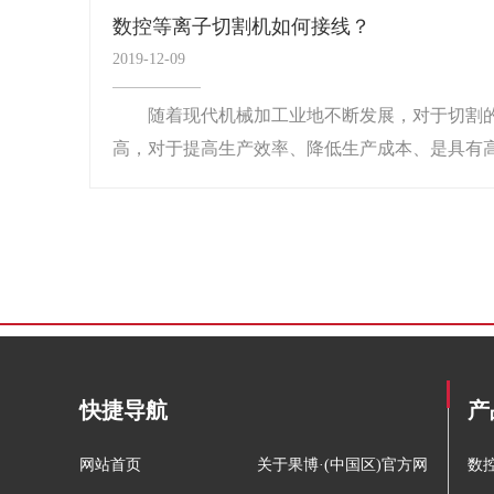
数控等离子切割机如何接线？
2019-12-09
随着现代机械加工业地不断发展，对于切割的
高，对于提高生产效率、降低生产成本、是具有高智能化的自
快捷导航
产
网站首页
关于果博·(中国区)官方网
数