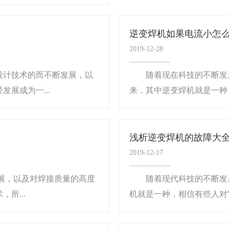
逆变焊机如果电流小怎
2019-12-28
的而不断发展，以
随着现在科技的不断发展。目前
展成为一...
来，其中逆变焊机就是一种，
浅析逆变焊机的故障大
2019-12-17
以及对焊接质量的高度
随着现代科技的不断发展
所...
机就是一种，相信有